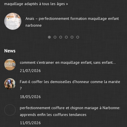
new
new
maquillage adaptés à tous les âges »
la
window
window
ap
Anaïs – perfectionnement formation maquillage enfant
narbonne
News
comment s’entrainer en maquillage enfant, sans enfant…
21/07/2026
Faut-il coiffer les demoiselles d’honneur comme la mariée
?
18/05/2026
perfectionnement coiffure et chignon mariage à Narbonne:
apprends enfin les coiffures tendances
11/05/2026