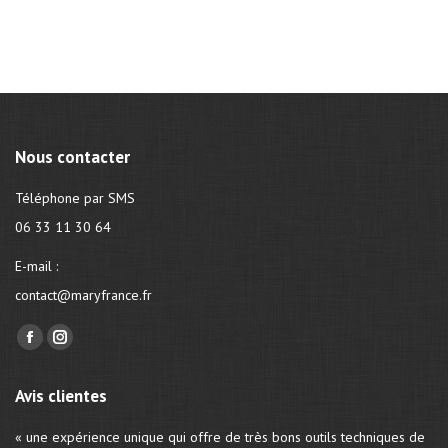
Nous contacter
Téléphone par SMS
06 33 11 30 64
E-mail :
contact@maryfrance.fr
Trouvez nous sur :
Facebook
Instagram
page
page
Avis clientes
opens
opens
in
in
« une expérience unique qui offre de très bons outils techniques de
« 